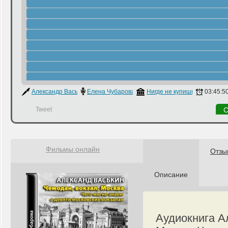
Александр Васькин
Елена Чубарова
Нигде не купишь
03:45:5
Tweet
С
Фильмы онлайн
Отзы
Описание
Аудиокнига А