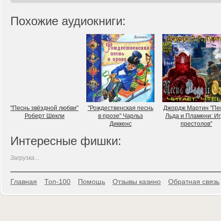
Похожие аудиокниги:
"Песнь звёздной любви"
"Рождественская песнь
Джордж Мартин "Пе
Роберт Шекли
в прозе" Чарльз
Льда и Пламени: И
Диккенс
престолов"
Интересные фишки:
Загрузка...
Главная
Топ-100
Помощь
Отзывы казино
Обратная связь