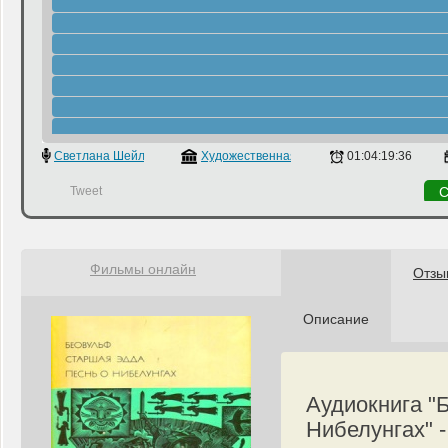
Светлана Шейлина
Художественная литература
01:04:19:36
Tweet
С
Фильмы онлайн
Отзы
Описание
Аудиокнига "
Нибелунгах" -