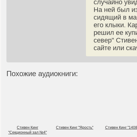
случайно уви
На ней был и
сидящий в ма
его клыки. Ка
решил ее куп
север" Стиве
сайте или ска
Похожие аудиокниги:
Стивен Кинг
Стивен Кинг "Ярость"
Стивен Кинг "1408
"Секционный зал №4"