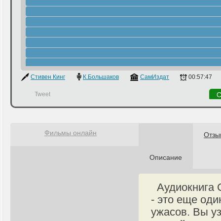
Стивен Кинг
К.Большаков
СамИздат
00:57:47
Tweet
С
Фильмы онлайн
Отзы
Описание
Аудиокнига С
- это еще од
ужасов. Вы у