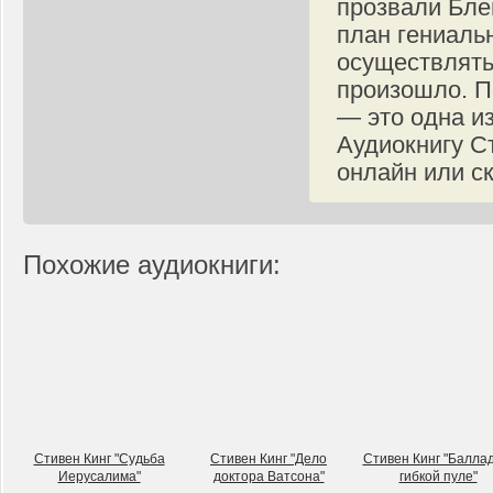
прозвали Бле
план гениаль
осуществлять 
произошло. П
— это одна и
Аудиокнигу С
онлайн или с
Похожие аудиокниги:
Стивен Кинг "Судьба
Стивен Кинг "Дело
Стивен Кинг "Баллад
Иерусалима"
доктора Ватсона"
гибкой пуле"