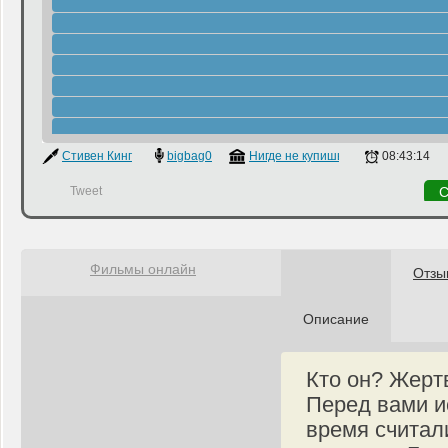
Стивен Кинг
bigbag0
Нигде не купишь
08:43:14
Tweet
С
Фильмы онлайн
Отзы
Описание
Кто он? Жерт
Перед вами и
время считал