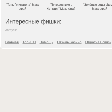
"Тень Гугимагона" Макс
"Путешествие в
"Зелёные воды Иш
Фрай
Кеттари" Макс Фрай
Макс Фрай
Интересные фишки:
Загрузка...
Главная
Топ-100
Помощь
Отзывы казино
Обратная связь