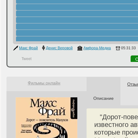
Макс Фрай
Денис Веровой
Амфора-Медиа
05:31:33
Tweet
С
Фильмы онлайн
Отзы
Описание
"Дорот-пове
известного ав
которые прои