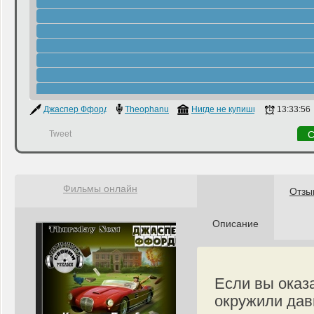
Джаспер Ффорде
Theophanu
Нигде не купишь
13:33:56
Tweet
С
Фильмы онлайн
Отзы
Описание
Если вы оказа
окружили дав