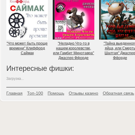
"Что может быть проще
"Неладно Что-то в
"Тайна выеденног
времени" Клиффорд
нашем королевстве,
яйца, или Смерт
Саймак
или Гамбит Минотавра"
Шалтая" Джаспе
Джаспер Ффорде
Ффорде
Интересные фишки:
Загрузка...
Главная
Топ-100
Помощь
Отзывы казино
Обратная связь