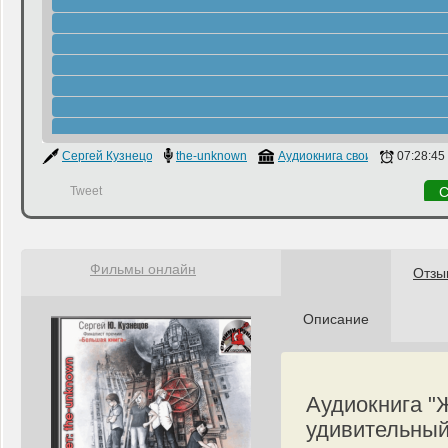
Сергей Кузнецов
the-unknown
Аудиокнига своими руками
07:28:45
Tweet
С
Фильмы онлайн
Отзы
Описание
Аудиокнига "
удивительный