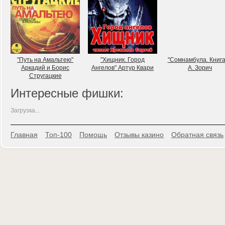
"Путь на Амальтею"
"Хищник. Город
"Сомнамбула. Книга
Аркадий и Борис
Ангелов" Артур Квари
А. Зорич
Стругацкие
Интересные фишки:
Загрузка...
Главная
Топ-100
Помощь
Отзывы казино
Обратная связь