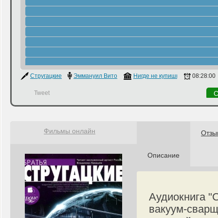
Стругацкие
Эммануил Виторган
Нигде не купишь
08:28:00
Tweet
С
Фильмы онлайн
Отзы
Описание
Аудиокнига "
вакуум-сварщ