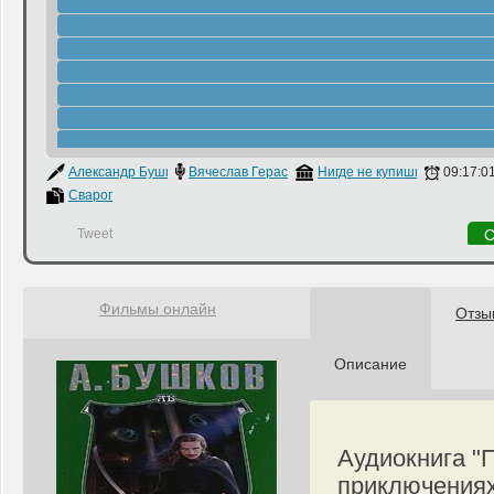
Александр Бушков
Вячеслав Герасимов
Нигде не купишь
09:17:0
Сварог
Tweet
С
Фильмы онлайн
Отзы
Описание
Аудиокнига "
приключениях