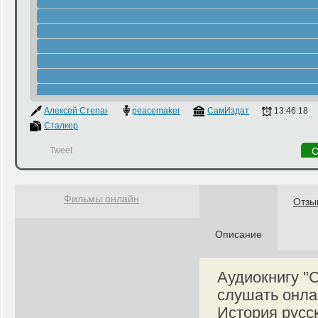
Алексей Степанов
peacemaker
СамИздат
13:46:18
Сталкер
Tweet
С
Фильмы онлайн
Отзы
Описание
Аудиокнигу "
слушать онла
История русс