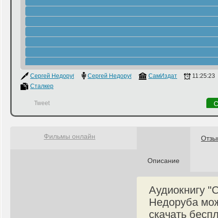
Сергей Недоруб
Сергей Недоруб
СамИздат
11:25:23
Сталкер
Tweet
С
Фильмы онлайн
Отзы
Описание
Аудиокнигу "
Недоруба мож
скачать бесп