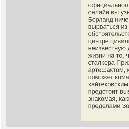
официального
онлайн вы уз
Борланд ничем
вырваться из
обстоятельст
центре цивил
неизвестную 
жизни на то, 
сталкера При
артефактом, 
поможет кома
хайтековским
предстоит вы
знакомая, ка
пределами Зо