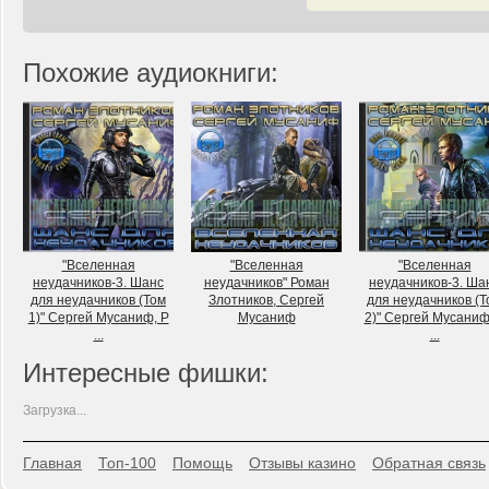
Похожие аудиокниги:
"Вселенная
"Вселенная
"Вселенная
неудачников-3. Шанс
неудачников" Роман
неудачников-3. Ша
для неудачников (Том
Злотников, Сергей
для неудачников (Т
1)" Сергей Мусаниф, Р
Мусаниф
2)" Сергей Мусаниф
...
...
Интересные фишки:
Загрузка...
Главная
Топ-100
Помощь
Отзывы казино
Обратная связь