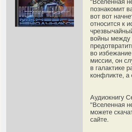
"Вселенная н
познакомит ва
вот вот начне
относится к 
чрезвычайный
войны между 
предотвратит
во избежание
миссии, он сл
в галактике р
конфликте, а
Аудиокнигу С
"Вселенная н
можете скача
сайте.