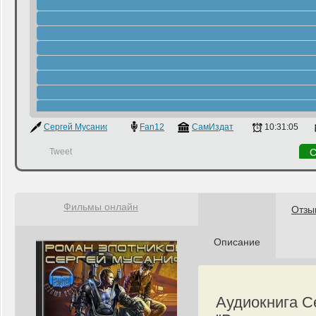
Сергей Мусаниф
,
Роман Злотников
Fan12
СамИздат
10:31:05
Tweet
С
Фильмы онлайн
Отзы
Описание
Аудиокнига С