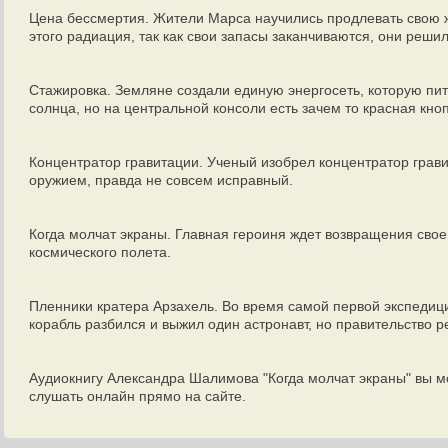
Цена бессмертия. Жители Марса научились продлевать свою 
этого радиация, так как свои запасы заканчиваются, они реши
Стажировка. Земляне создали единую энергосеть, которую пи
солнца, но на центральной консоли есть зачем то красная кноп
Концентратор гравитации. Ученый изобрел концентратор грави
оружием, правда не совсем исправный.
Когда молчат экраны. Главная героиня ждет возвращения свое
космического полета.
Пленники кратера Арзахель. Во время самой первой экспедици
корабль разбился и выжил один астронавт, но правительство р
Аудиокнигу Александра Шалимова "Когда молчат экраны" вы м
слушать онлайн прямо на сайте.