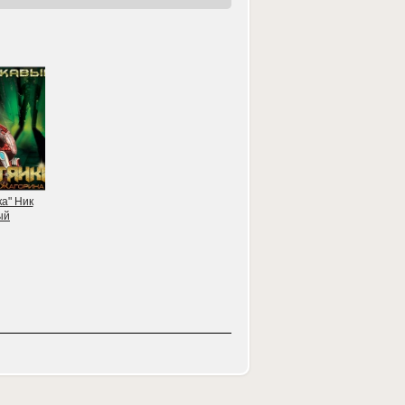
а" Ник
ый