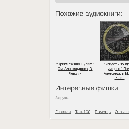
Похожие аудиокниги:
"Приключения Нулика"
"Увидеть Лонд
Эм. Александрова, В.
умереть" По
Лёвшин
Александр и М
Ролан
Интересные фишки:
Загрузка...
Главная
Топ-100
Помощь
Отзывы