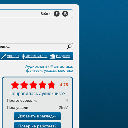
Войти:
Авторы
Исполнители
Издания
Аудиокниги
/
Фантастика,
фэнтези, ужасы, мистика
4.75
Понравилась аудиокнига?
Проголосовали:
4
Послушали:
2567
Добавить в закладки
Плеер не работает?