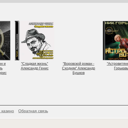
он и
"Сладкая жизнь"
"Воровской роман -
"Астровитянк
ль
Александр Генис
Сходняк" Александр
Горькав
орис
Бушков
 казино
Обратная связь