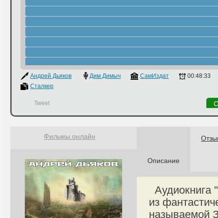
Андрей Дьяков
Дим Димыч
СамИздат
00:48:33
Сталкер
Tweet
С
Фильмы онлайн
Отзы
Описание
Аудиокнига "
из фантастиче
называемой З