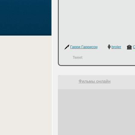
Гарри Гаррисон
broler
Tweet
Фильмы онлайн