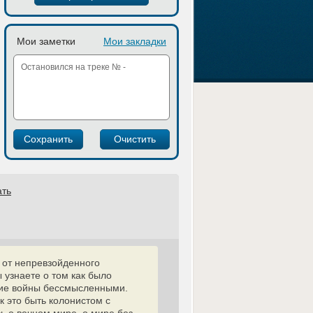
Мои заметки
Мои закладки
ать
 от непревзойденного
 узнаете о том как было
кие войны бессмысленными.
к это быть колонистом с