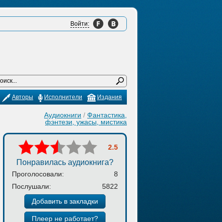
Войти:
Авторы
Исполнители
Издания
Аудиокниги
/
Фантастика,
фэнтези, ужасы, мистика
2.5
Понравилась аудиокнига?
Проголосовали:
8
Послушали:
5822
Добавить в закладки
Плеер не работает?