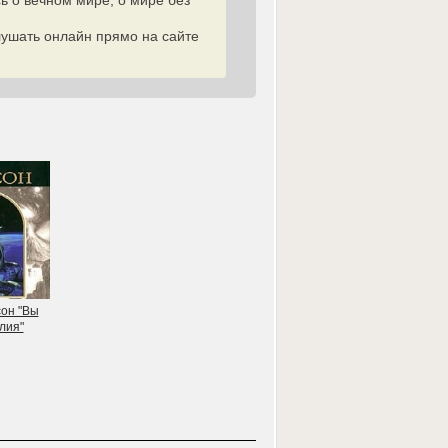
ь о вечном мире, о мире без
ушать онлайн прямо на сайте
сон "Вы
лия"