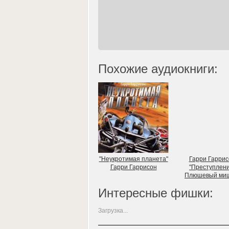
Похожие аудиокниги:
"Неукротимая планета"
Гарри Гаррис
Гарри Гаррисон
"Преступлени
Плюшевый миш
Интересные фишки:
Загрузка...