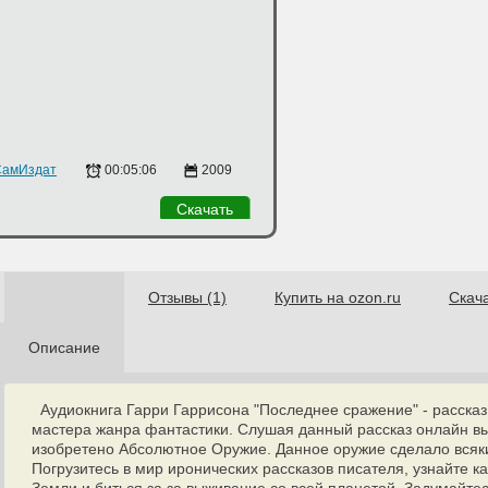
СамИздат
00:05:06
2009
Скачать
Отзывы (1)
Купить на ozon.ru
Скач
Описание
Аудиокнига Гарри Гаррисона "Последнее сражение" - рассказ
мастера жанра фантастики. Слушая данный рассказ онлайн вы
изобретено Абсолютное Оружие. Данное оружие сделало вся
Погрузитесь в мир иронических рассказов писателя, узнайте ка