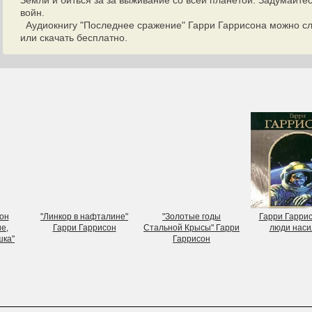
Земли и биться за за выживание со всей планетой. Задумайтес
войн.
Аудиокнигу "Последнее сражение" Гарри Гаррисона можно сл
или скачать бесплатно.
он
"Линкор в нафталине"
"Золотые годы
Гарри Гарри
е,
Гарри Гаррисон
Стальной Крысы" Гарри
люди наси
ка"
Гаррисон