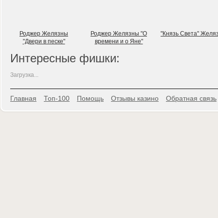
Роджер Желязны
Роджер Желязны "О
"Князь Света" Желя
"Двери в песке"
времени и о Яне"
Интересные фишки:
Загрузка...
Главная
Топ-100
Помощь
Отзывы казино
Обратная связь