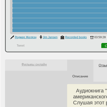
Роджер Желязны
Jim Jansen
Recorded books
03:59:28
Tweet
С
Фильмы онлайн
Отзы
Описание
Аудиокнига "
американског
Слушая этот 