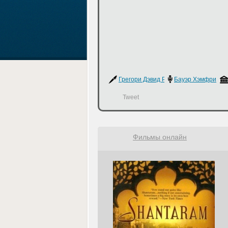
Грегори Дэвид Робертс
Бауэр Хэмфри
Tweet
Фильмы онлайн