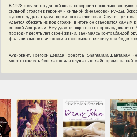
В 1978 году автор данной книги совершил несколько вооруженн
сильной страсти к героину и сильной финансовой нужды. Вско
к девятнадцати годам тюремного заключения. Спустя три год
удается сбежать из под стражи, в итоге он становится самым
во всей Австралии. Ему удается скрыться от преследования в
проводит десять лет своей жизни, занимаясь контрабандой о
фальшивомонетничеством и основывает клинику для бедняков
Аудиокнигу Грегори Дэвида Робертса "Shantaram/Шантарам" (н
можете скачать бесплатно или слушать онлайн прямо на сайте