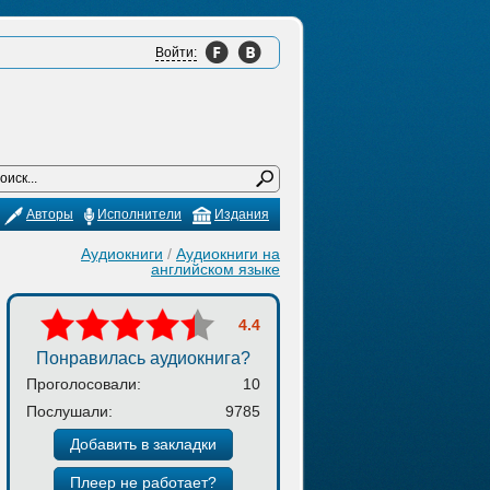
Войти:
Авторы
Исполнители
Издания
Аудиокниги
/
Аудиокниги на
английском языке
4.4
Понравилась аудиокнига?
Проголосовали:
10
Послушали:
9785
Добавить в закладки
Плеер не работает?