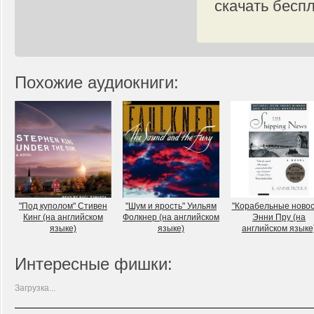
скачать бесп
Похожие аудиокниги:
"Под куполом" Стивен
"Шум и ярость" Уильям
"Корабельные новос
Кинг (на английском
Фолкнер (на английском
Энни Пру (на
языке)
языке)
английском языке
Интересные фишки:
Загрузка...