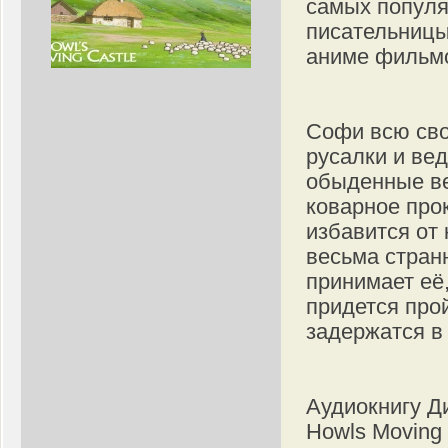
самых популя
писательницы
аниме фильмо
Софи всю сво
русалки и ве
обыденные ве
коварное про
избавится от
весьма стран
принимает её
придется про
задержатся в
Аудиокнигу Д
Howls Moving 