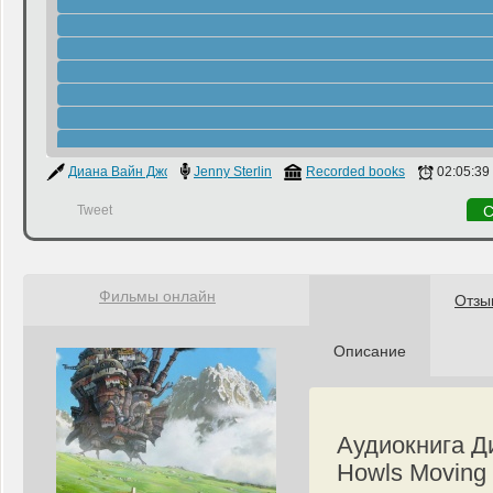
Диана Вайн Джоунс
Jenny Sterlin
Recorded books
02:05:39
Tweet
С
Фильмы онлайн
Отзы
Описание
Аудиокнига Д
Howls Moving 