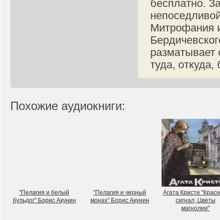
бесплатно. З
непоседливой
Митрофания и
Бердичевского
разматывает 
туда, откуда, 
Похожие аудиокниги:
"Пелагия и белый
"Пелагия и черный
Агата Кристи "Крас
бульдог" Борис Акунин
монах" Борис Акунин
сигнал, Цветы
магнолии"