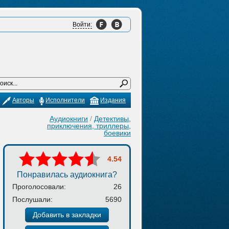
Войти:
Авторы
Исполнители
Издания
Аудиокниги
/
Детективы,
приключения, триллеры,
боевики
4.54
Понравилась аудиокнига?
Проголосовали:
26
Послушали:
5690
Добавить в закладки