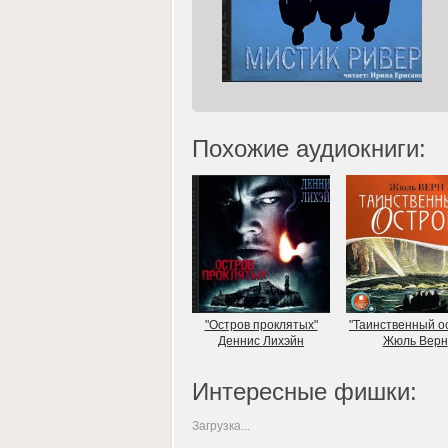
Похожие аудиокниги:
"Остров проклятых"
"Таинственный о
Деннис Лихэйн
Жюль Верн
Интересные фишки:
Загрузка...