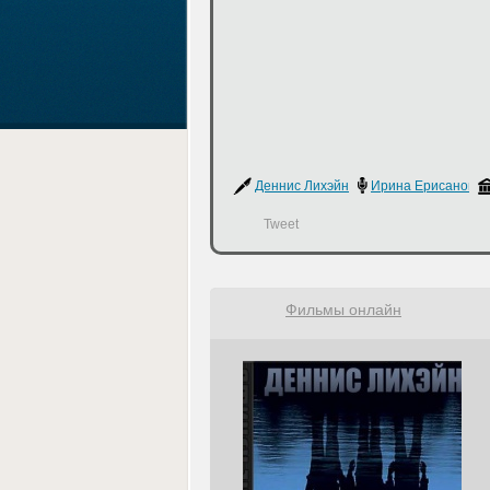
Деннис Лихэйн
Ирина Ерисанова
Tweet
Фильмы онлайн