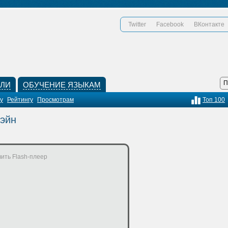
Twitter
Facebook
ВКонтакте
КЛИ
ОБУЧЕНИЕ ЯЗЫКАМ
у
Рейтингу
Просмотрам
Топ 100
хэйн
ить Flash-плеер