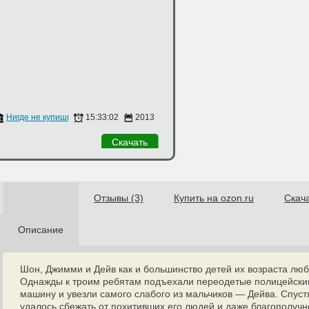
Нигде не купишь
15:33:02
2013
Скачать
Отзывы (3)
Купить на ozon.ru
Скач
Описание
Шон, Джимми и Дейв как и большинство детей их возраста люб
Однажды к троим ребятам подъехали переодетые полицейски
машину и увезли самого слабого из мальчиков — Дейва. Спуст
удалось сбежать от похитивших его людей и даже благополучн