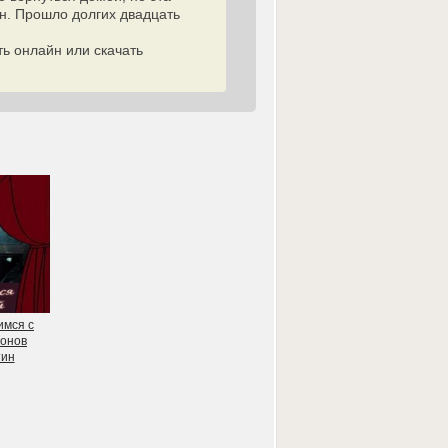
ан. Прошло долгих двадцать
ь онлайн или скачать
имся с
монов
тин