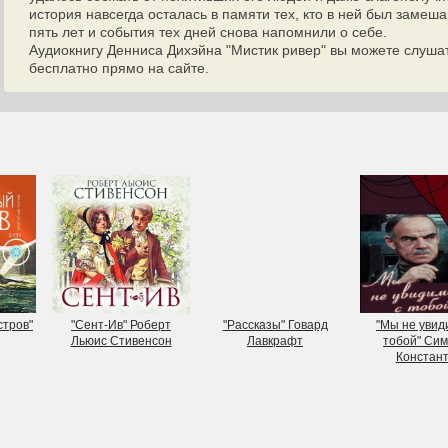
история навсегда осталась в памяти тех, кто в ней был замеш
пять лет и события тех дней снова напомнили о себе.
Аудиокнигу Денниса Дихэйна "Мистик ривер" вы можете слушат
бесплатно прямо на сайте.
стров"
"Сент-Ив" Роберт
"Рассказы" Говард
"Мы не увид
Льюис Стивенсон
Лавкрафт
тобой" Си
Констан