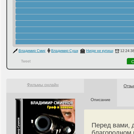
Владимир Смирнов
Владимир Сушков
Нигде не купишь
12:24:3
Tweet
С
Фильмы онлайн
Отзы
Описание
Перед вами, 
благородном 