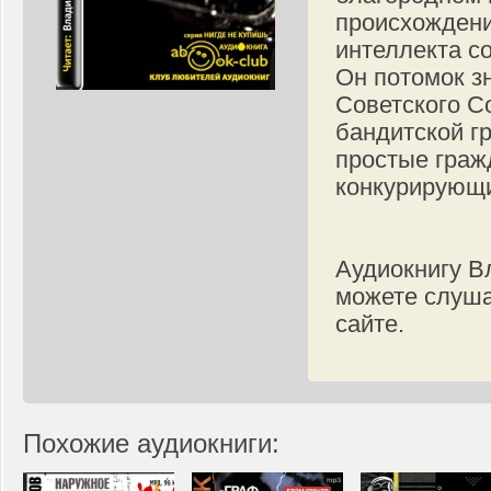
происхождени
интеллекта с
Он потомок з
Советского С
бандитской г
простые граж
конкурирующи
Аудиокнигу В
можете слуша
сайте.
Похожие аудиокниги: