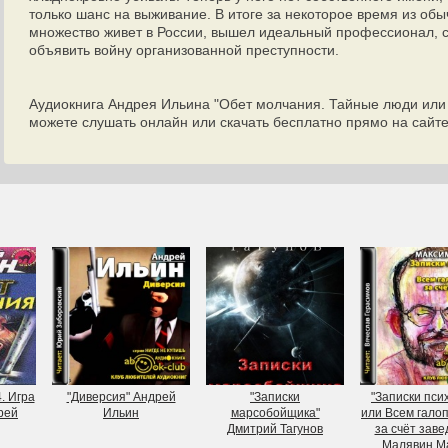
только шанс на выживание. В итоге за некоторое время из обы
множество живет в России, вышел идеальный профессионал, 
объявить войну организованной преступности.
Аудиокнига Андрея Ильина "Обет молчания. Тайные люди или
можете слушать онлайн или скачать бесплатно прямо на сайт
. Игра
"Диверсия" Андрей
"Записки
"Записки пси
рей
Ильин
марсобойщика"
или Всем гало
Дмитрий Тагунов
за счёт заве
Малявин Мак