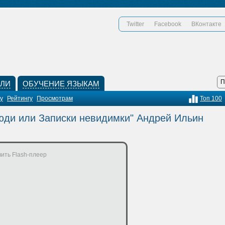
Twitter
Facebook
ВКонтакте
КЛИ
ОБУЧЕНИЕ ЯЗЫКАМ
у
Рейтингу
Просмотрам
Топ 100
юди или Записки невидимки" Андрей Ильин
ить Flash-плеер