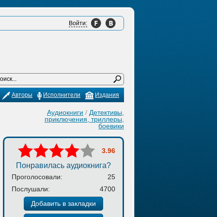
Войти:
Авторы
Исполнители
Издания
Аудиокниги
/
Детективы,
приключения, триллеры,
боевики
3.96
Понравилась аудиокнига?
Проголосовали:
25
Послушали:
4700
Добавить в закладки