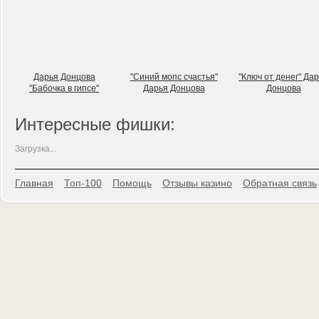
Дарья Донцова
"Синий мопс счастья"
"Ключ от денег" Да
"Бабочка в гипсе"
Дарья Донцова
Донцова
Интересные фишки:
Загрузка...
Главная
Топ-100
Помощь
Отзывы казино
Обратная связь