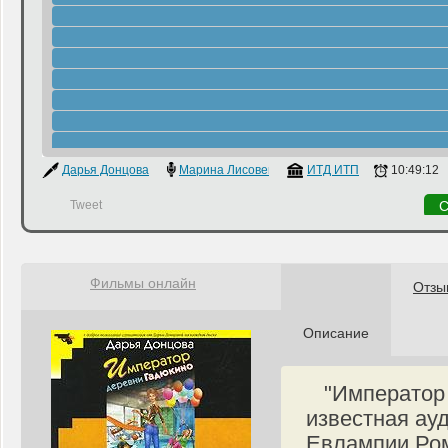
Дарья Донцова
Марина Лисовец
ИТД ИТП
10:49:12
Tweet
С
Фильмы онлайн
Отзы
Описание
"Император
известная ау
Евлампии Ром