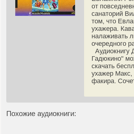
от повседнев
санаторий Ви
том, что Евла
ухажера. Кав
налаживать л
очередного р
Аудиокнигу Д
Гадюкино" мо
скачать бесп
ухажер Макс, 
факира. Соче
Похожие аудиокниги: