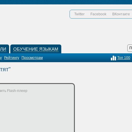
Twitter
Facebook
ВКонтакте
КЛИ
ОБУЧЕНИЕ ЯЗЫКАМ
у
Рейтингу
Просмотрам
Топ 100
тят"
ить Flash-плеер