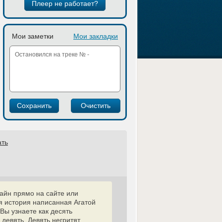
Плеер не работает?
Мои заметки
Мои закладки
ать
лайн прямо на сайте или
я история написанная Агатой
Вы узнаете как десять
девять. Девять негритят,