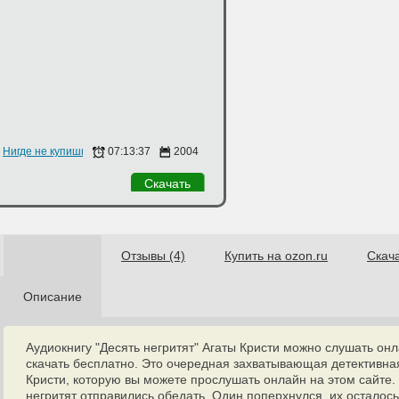
Евгений Терновский
Нигде не купишь
07:13:37
2004
Скачать
Отзывы (4)
Купить на ozon.ru
Скач
Описание
Аудиокнигу "Десять негритят" Агаты Кристи можно слушать он
скачать бесплатно. Это очередная захватывающая детективна
Кристи, которую вы можете прослушать онлайн на этом сайте. 
негритят отправились обедать. Один поперхнулся, их осталось 