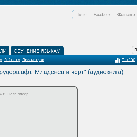
Twitter
Facebook
ВКонтакте
КЛИ
ОБУЧЕНИЕ ЯЗЫКАМ
у
Рейтингу
Просмотрам
Топ 100
рудершафт. Младенец и черт" (аудиокнига)
ить Flash-плеер