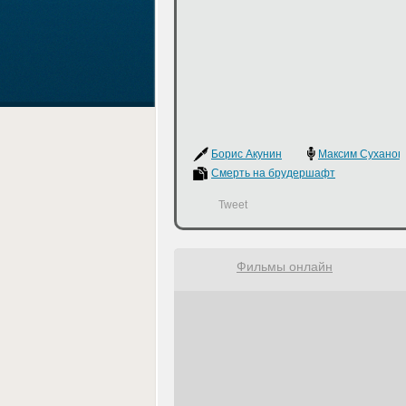
Борис Акунин
Максим Суханов
Смерть на брудершафт
Tweet
Фильмы онлайн