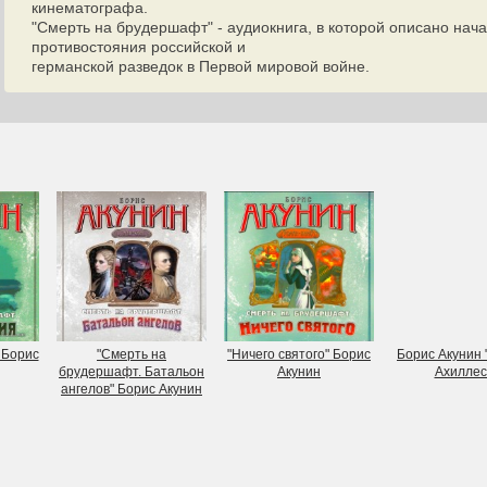
кинематографа.
"Смерть на брудершафт" - аудиокнига, в которой описано нач
противостояния российской и
германской разведок в Первой мировой войне.
 Борис
"Смерть на
"Ничего святого" Борис
Борис Акунин
брудершафт. Батальон
Акунин
Ахиллес
ангелов" Борис Акунин