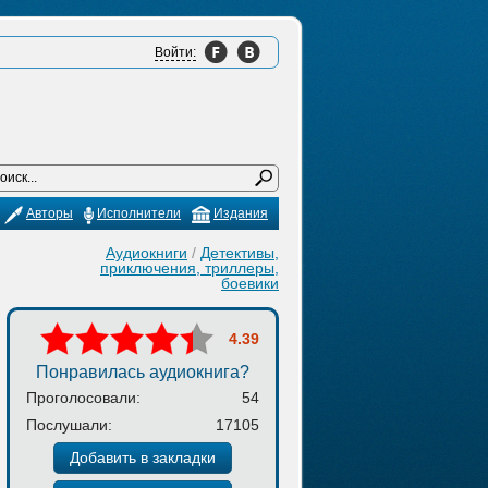
Войти:
Авторы
Исполнители
Издания
Аудиокниги
/
Детективы,
приключения, триллеры,
боевики
4.39
Понравилась аудиокнига?
Проголосовали:
54
Послушали:
17105
Добавить в закладки