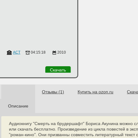
АСТ
04:15:18
2010
Скачать
Отзывы (1)
Купить на ozon.ru
Скач
Описание
Аудиокнигу "Смерть на брудершафт" Бориса Акунина можно с
или скачать бесплатно. Произведение из цикла повестей в эк
"роман-кино". Они призванны совместить литературный текст 