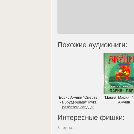
Похожие аудиокниги:
Борис Акунин "Смерть
"Мария, Мария..."
на брудершафт. Мука
Акунин
разбитого сердца"
Интересные фишки:
Загрузка...