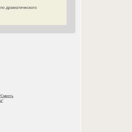
ало драматического
 "Смерть
а"