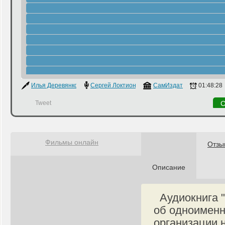
Илья Деревянко
Сергей Локтионов
СамИздат
01:48:28
Tweet
С
Фильмы онлайн
Отзы
Описание
Аудиокнига "
об одноименн
организации н