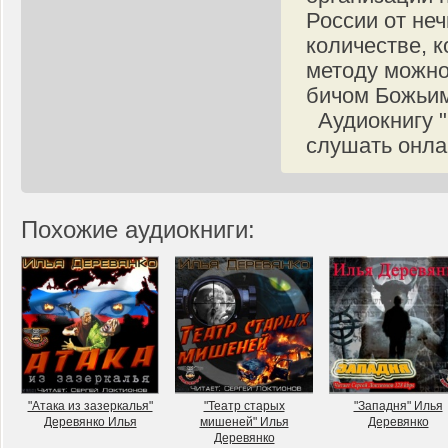
России от не
количестве, к
методу можно
бичом Божьим
Аудиокнигу "
слушать онла
Похожие аудиокниги:
"Атака из зазеркалья"
"Театр старых
"Западня" Илья
Деревянко Илья
мишеней" Илья
Деревянко
Деревянко