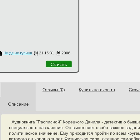
й
Нигде не купишь
21:15:31
2006
Скачать
Отзывы (0)
Купить на ozon.ru
Скач
Описание
Аудиокнига "Расписной" Корецкого Данила - детектив о бывш
специального назначения. Он выполняет особо важное задани
политическое значение. Ему приходится пройти по всем круга
которого он хорошо знает. Физическая сила, ледяное самообл