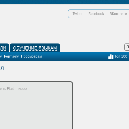
Twitter
Facebook
ВКонтакте
КЛИ
ОБУЧЕНИЕ ЯЗЫКАМ
у
Рейтингу
Просмотрам
Топ 100
ил
ить Flash-плеер