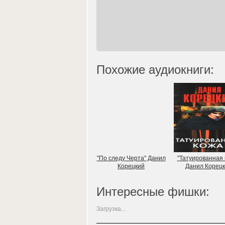
Похожие аудиокниги:
"По следу Черта" Данил
"Татуированная 
Корецкий
Данил Корец
Интересные фишки:
Загрузка...