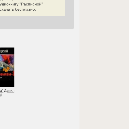
диокнигу "Расписной"
скачать бесплатно.
а" Данил
ий