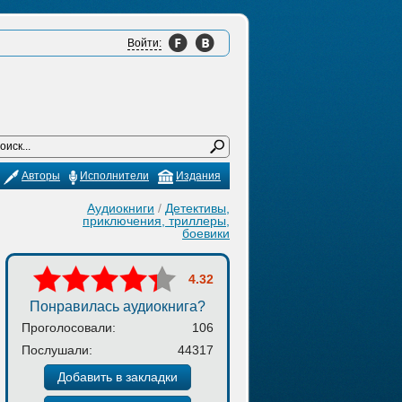
Войти:
Авторы
Исполнители
Издания
Аудиокниги
/
Детективы,
приключения, триллеры,
боевики
4.32
Понравилась аудиокнига?
Проголосовали:
106
Послушали:
44317
Добавить в закладки