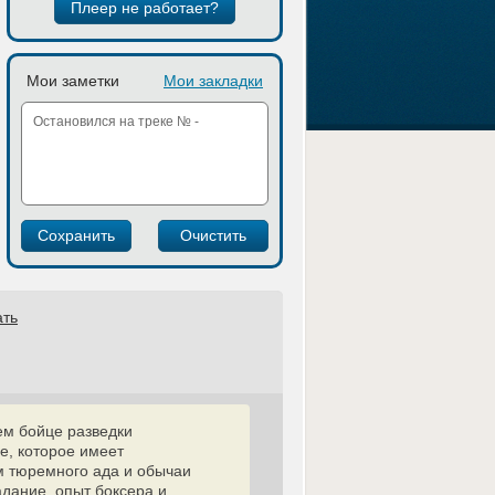
Плеер не работает?
Мои заметки
Мои закладки
ать
ем бойце разведки
е, которое имеет
м тюремного ада и обычаи
адание, опыт боксера и