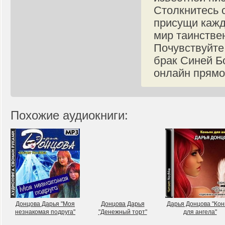
Столкнитесь 
присущи кажд
мир таинстве
Почувствуйте
брак Синей Б
онлайн прямо 
Похожие аудиокниги:
Донцова Дарья "Моя
Донцова Дарья
Дарья Донцова "Кон
незнакомая подруга"
"Денежный торт"
для ангела"