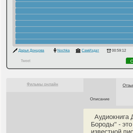
Дарья Донцова
Nochka
СамИздат
00:59:12
Tweet
С
Фильмы онлайн
Отзы
Описание
Аудиокнига Д
Бороды" - эт
известной пи