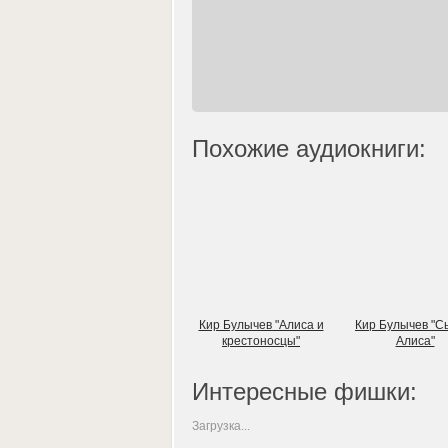
Похожие аудиокниги:
Кир Булычев "Алиса и
Кир Булычев "
крестоносцы"
Алиса"
Интересные фишки:
Загрузка...