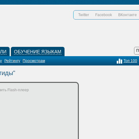
Twitter
Facebook
ВКонтакте
КЛИ
ОБУЧЕНИЕ ЯЗЫКАМ
у
Рейтингу
Просмотрам
Топ 100
тиды"
ить Flash-плеер