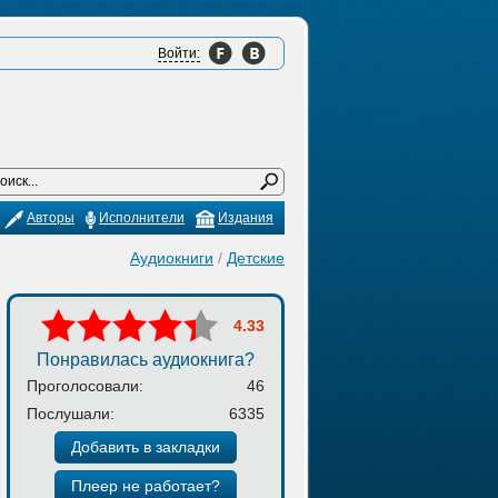
Войти:
Авторы
Исполнители
Издания
Аудиокниги
/
Детские
4.33
Понравилась аудиокнига?
Проголосовали:
46
Послушали:
6335
Добавить в закладки
Плеер не работает?