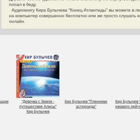
попал в беду.
Аудиокнигу Кира Булычева "Конец Атлантиды" вы можете в лю
на компьютер совершенно бесплатно или же просто слушать её
онлайн.
Сыщик
"Девочка с Земли -
Кир Булычев "Пленники
Кир Булычев 
путешествие Алисы"
астероида"
ржавого лейт
Кир Булычев