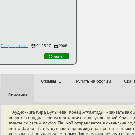
Говорящая книга
04:25:17
2008
Скачать
Отзывы (1)
Купить на ozon.ru
Скач
Описание
Аудиокнига Кира Булычева "Конец Атлантиды" - захватывающа
является продолжением фантастических путешествий Алисы и
вместе со своим другом Пашкой отправляется в океанские глу
центр Земли. В этом путешествии их ждут невероятные приклю
друзьям все-же удастся не только благополучно вернуться дом