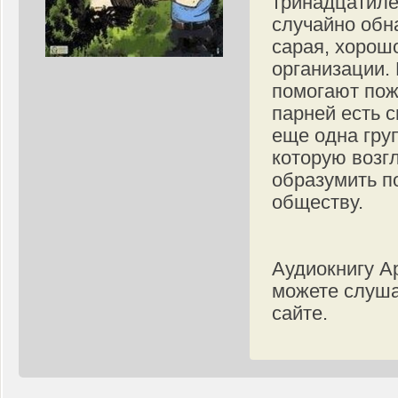
тринадцатиле
случайно обн
сарая, хорош
организации.
помогают пож
парней есть 
еще одна гру
которую возг
образумить п
обществу.
Аудиокнигу А
можете слуша
сайте.