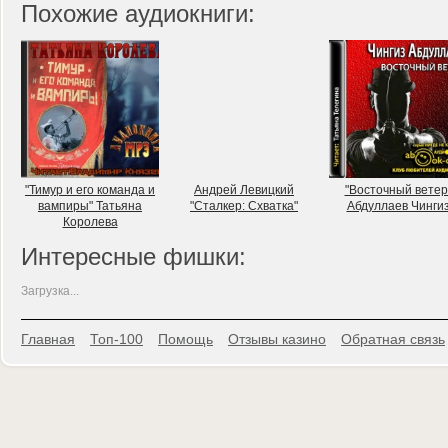
Похожие аудиокниги:
"Тимур и его команда и
Андрей Левицкий
"Восточный ветер
вампиры" Татьяна
"Сталкер: Схватка"
Абдуллаев Чинги
Королева
Интересные фишки:
Загрузка...
Главная
Топ-100
Помощь
Отзывы казино
Обратная связь