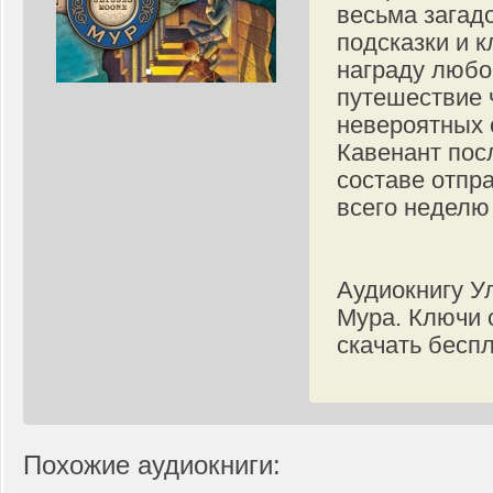
весьма загад
подсказки и к
награду любо
путешествие 
невероятных 
Кавенант пос
составе отпр
всего неделю
Аудиокнигу У
Мура. Ключи 
скачать бесп
Похожие аудиокниги: