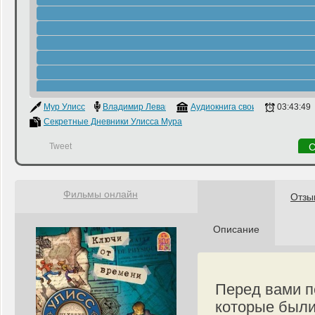
Мур Улисс
Владимир Левашёв
Аудиокнига своими руками
03:43:49
Секретные Дневники Улисса Мура
Tweet
С
Фильмы онлайн
Отзы
Описание
Перед вами п
которые были