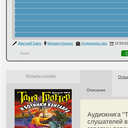
Дмитрий Емец
Михаил Назаренко
Аудиокнига своими руками
10:58:0
Tweet
С
Фильмы онлайн
Отзы
Описание
Аудиокнига "Т
слушателей в