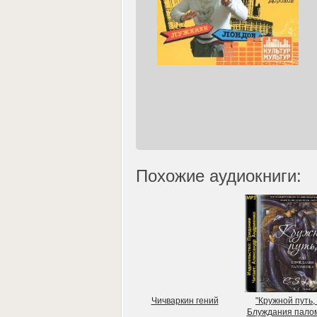
Похожие аудиокниги:
Чичваркин гений
"Кружной путь,
Блуждания пало