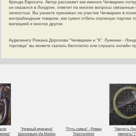
бренда Евросеть. Автор расскажет как именно Чичваркин поте
он оказался в Лондоне, ответит на многие вопросы связанные
личностью. Вы узнаете принимал ли участие Чичваркин в пох
контрабандным товаром, как сумел отбить огромную партию т
милицией и многое другое.
Аудиокнигу Романа Дорохова "Чичваркин и "К". Лужники - Лонд
торговца" вы можете скачать бесплатно или слушать онлайн 
 или
"Нежный мужчина"
"Путь самца" - Роман
"Увидеть Ло
мника"
Шанневьер Ив Мабен
Трахтенберг
умереть" 