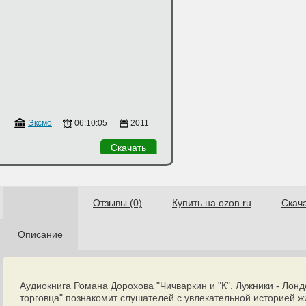
в
Эксмо
06:10:05
2011
Скачать
Отзывы (0)
Купить на ozon.ru
Скач
Описание
Аудиокнига Романа Дорохова "Чичваркин и "К". Лужники - Лонд
торговца" познакомит слушателей с увлекательной историей ж