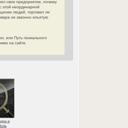
рял свое предприятие, почему
 с этой неординарной
ищении людей, торговал ли
овара не законно изъятую
он, или Путь гениального
прямо на сайте.
ндон и
Поль