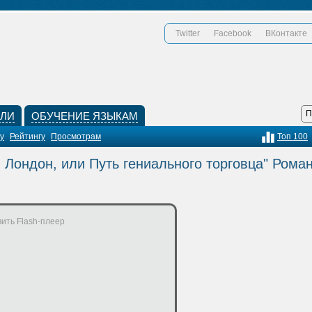
Twitter
Facebook
ВКонтакте
КЛИ
ОБУЧЕНИЕ ЯЗЫКАМ
у
Рейтингу
Просмотрам
Топ 100
- Лондон, или Путь гениального торговца" Рома
ить Flash-плеер