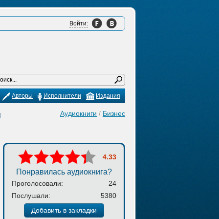
Войти:
Авторы
Исполнители
Издания
н
Аудиокниги
/
Бизнес
4.33
Понравилась аудиокнига?
Проголосовали:
24
Послушали:
5380
Добавить в закладки