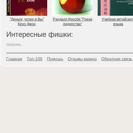
"Деньги, успех и Вы"
Рэндалл Кросби "Грехи
Учебник китайског
Кехо Джон
лидерства"
языка
Интересные фишки:
Загрузка...
Главная
Топ-100
Помощь
Отзывы казино
Обратная связь