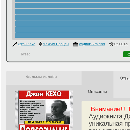
Джон Кехо
Максим Проценко
Аудиокнига своими руками
05:00:09
Tweet
С
Фильмы онлайн
Отзы
Описание
Внимание!!!
Аудиокнига Д
уникальная п