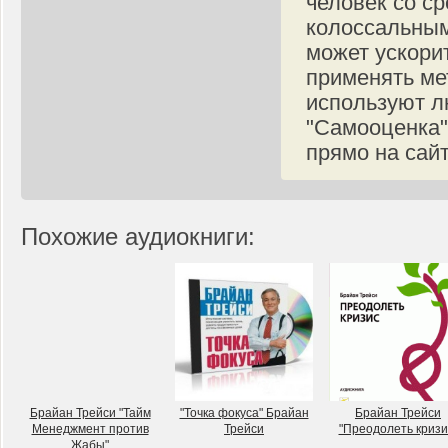
человек со с
колоссальным
может ускорит
применять ме
используют л
"Самооценка"
прямо на сайт
Похожие аудиокниги:
Брайан Трейси "Тайм
"Точка фокуса" Брайан
Брайан Трейси
Менеджмент против
Трейси
"Преодолеть кризи
Жабы"