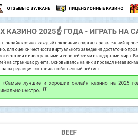
ОТЗЫВЫ О ВУЛКАНЕ
ЛИЦЕНЗИОННЫЕ КАЗИНО
 КАЗИНО 2025☝ ГОДА - ИГРАТЬ НА С
ать онлайн казино, каждый поклонник азартных развлечений прове
но, для оценки честности виртуального заведения достаточно проа
оответствии с иностранными и европейскими стандартами мира. Ва
ей на страницах рунета. Основываясь на них и проведя независи
 наша редакция составила собственный рейтинг.
 «Самые лучшие и хорошие онлайн казино на 2025 год
имально быстро.
BEEF