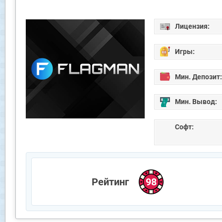
Лицензия:
Игры:
Мин. Депозит:
Мин. Вывод:
Софт:
Рейтинг
98