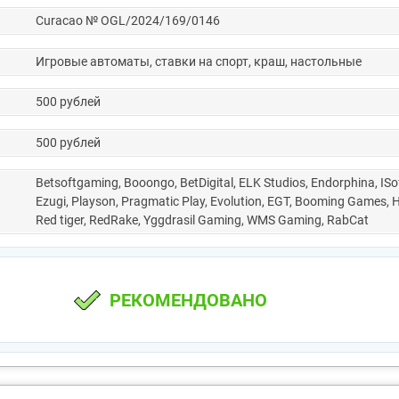
Curacao № OGL/2024/169/0146
Игровые автоматы, ставки на спорт, краш, настольные
500 рублей
500 рублей
Betsoftgaming, Booongo, BetDigital, ELK Studios, Endorphina, ISo
Ezugi, Playson, Pragmatic Play, Evolution, EGT, Booming Games, 
Red tiger, RedRake, Yggdrasil Gaming, WMS Gaming, RabCat
РЕКОМЕНДОВАНО