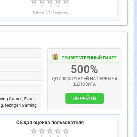
Рейтинг:
0
/5 -
0
голосов
ПРИВЕТСТВЕННЫЙ ПАКЕТ
500%
ДО 50000 РУБЛЕЙ НА ПЕРВЫЕ 4
ДЕПОЗИТА
ПЕРЕЙТИ
oming Games, Ezugi,
ng, Nextgen Gaming
Общая оценка пользователя