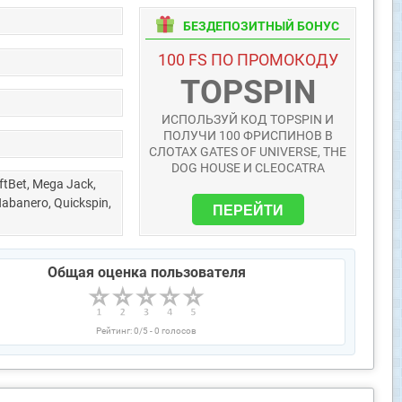
БЕЗДЕПОЗИТНЫЙ БОНУС
100 FS ПО ПРОМОКОДУ
TOPSPIN
ИСПОЛЬЗУЙ КОД TOPSPIN И
ПОЛУЧИ 100 ФРИСПИНОВ В
СЛОТАХ GATES OF UNIVERSE, THE
DOG HOUSE И CLEOCATRA
ftBet, Mega Jack,
Habanero, Quickspin,
ПЕРЕЙТИ
Общая оценка пользователя
Рейтинг:
0
/5 -
0
голосов