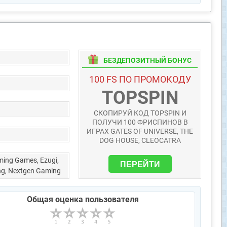
БЕЗДЕПОЗИТНЫЙ БОНУС
100 FS ПО ПРОМОКОДУ
TOPSPIN
СКОПИРУЙ КОД TOPSPIN И
ПОЛУЧИ 100 ФРИСПИНОВ В
ИГРАХ GATES OF UNIVERSE, THE
DOG HOUSE, CLEOCATRA
oming Games, Ezugi,
ПЕРЕЙТИ
ng, Nextgen Gaming
Общая оценка пользователя