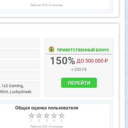
Рейтинг:
0
/5 -
0
голосов
ПРИВЕТСТВЕННЫЙ БОНУС
150%
ДО 500 000 ₽
+ 250 FS
ПЕРЕЙТИ
, 1x2 Gaming,
tEnt, Luckystreak
Общая оценка пользователя
Рейтинг:
0
/5 -
0
голосов