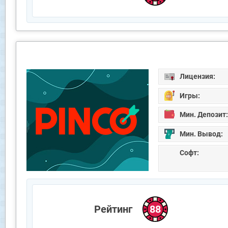
Лицензия:
Игры:
Мин. Депозит:
Мин. Вывод:
Софт:
Рейтинг
88