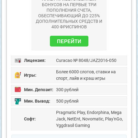
БОНУСОВ НА ПЕРВЫЕ ТРИ
ПОПОЛНЕНИЯ СЧЕТА,
ОБЕСПЕЧИВАЮЩИЙ ДО 225%
ДОПОЛНИТЕЛЬНЫХ СРЕДСТВ И
400 ФРИСПИНОВ
ПЕРЕЙТИ
Лицензия:
Curacao № 8048/JAZ2016-050
Более 6000 слотов, ставки на
Игры:
спорт, лайв и краш игры
Мин. Депозит:
300 рублей
Мин. Вывод:
500 рублей
Pragmatic Play, Endorphina, Mega
Софт:
Jack, NetEnt, Novomatic, Play'nGo,
Yggdrasil Gaming