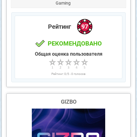
Gaming
Рейтинг
97
РЕКОМЕНДОВАНО
Общая оценка пользователя
Рейтинг:
0
/5 -
0
голосов
GIZBO