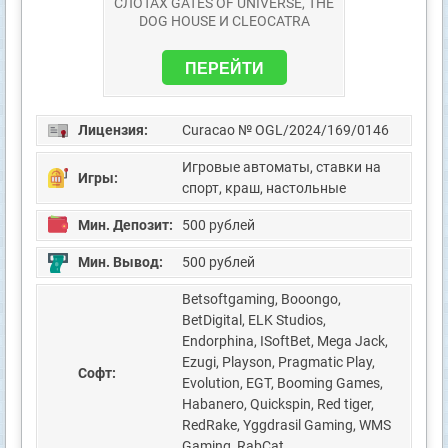
СЛОТАХ GATES OF UNIVERSE, THE
DOG HOUSE И CLEOCATRA
ПЕРЕЙТИ
Лицензия:
Curacao № OGL/2024/169/0146
Игровые автоматы, ставки на
Игры:
спорт, краш, настольные
Мин. Депозит:
500 рублей
Мин. Вывод:
500 рублей
Betsoftgaming, Booongo,
BetDigital, ELK Studios,
Endorphina, ISoftBet, Mega Jack,
Ezugi, Playson, Pragmatic Play,
Софт:
Evolution, EGT, Booming Games,
Habanero, Quickspin, Red tiger,
RedRake, Yggdrasil Gaming, WMS
Gaming, RabCat