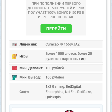
ПРИ ПОПОЛНЕНИИ ПЕРВОГО
ДЕПОЗИТА ОТ 500 РУБЛЕЙ ИГРОК
ПОЛУЧАЕТ 100% БОНУС И 50 FS В
ИГРЕ FRUIT COCKTAIL
ПЕРЕЙТИ
Лицензия:
Curacao № 1668/JAZ
Более 1000 слотов, более 20
Игры:
рулеток и карточных игр
Мин. Депозит:
100 рублей
Мин. Вывод:
100 рублей
1x2 Gaming, BetDigital,
Софт:
Endorphina, NetEnt, RedRake,
Quickspin