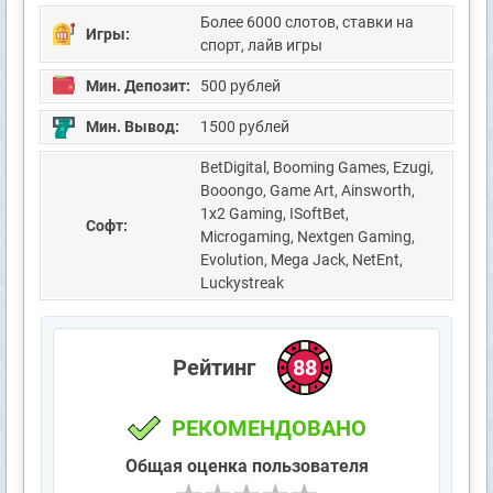
Более 6000 слотов, ставки на
Игры:
спорт, лайв игры
Мин. Депозит:
500 рублей
Мин. Вывод:
1500 рублей
BetDigital, Booming Games, Ezugi,
Booongo, Game Art, Ainsworth,
1x2 Gaming, ISoftBet,
Софт:
Microgaming, Nextgen Gaming,
Evolution, Mega Jack, NetEnt,
Luckystreak
Рейтинг
88
РЕКОМЕНДОВАНО
Общая оценка пользователя