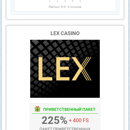
Рейтинг:
0
/5 -
0
голосов
LEX CASINO
ПРИВЕТСТВЕННЫЙ ПАКЕТ
225%
+ 400 FS
ПАКЕТ ПРИВЕТСТВЕННЫХ