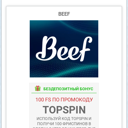
большой выбор софта;
разные варианты вывода заработанных средств;
BEEF
всевозможные мобильные приложения;
бонусные поощрения и бесплатные консультации в
любое удобное время.
БЕЗДЕПОЗИТНЫЙ БОНУС
100 FS ПО ПРОМОКОДУ
TOPSPIN
ИСПОЛЬЗУЙ КОД TOPSPIN И
ПОЛУЧИ 100 ФРИСПИНОВ В