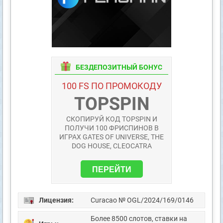
БЕЗДЕПОЗИТНЫЙ БОНУС
100 FS ПО ПРОМОКОДУ
TOPSPIN
СКОПИРУЙ КОД TOPSPIN И
ПОЛУЧИ 100 ФРИСПИНОВ В
ИГРАХ GATES OF UNIVERSE, THE
DOG HOUSE, CLEOCATRA
ПЕРЕЙТИ
Лицензия:
Curacao № OGL/2024/169/0146
Более 8500 слотов, ставки на