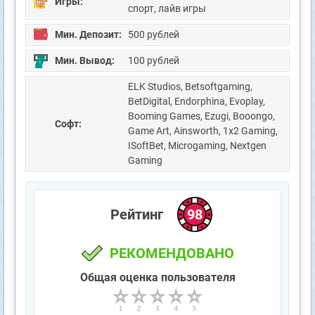
Игры:
спорт, лайв игры
Мин. Депозит:
500 рублей
Мин. Вывод:
100 рублей
ELK Studios, Betsoftgaming,
BetDigital, Endorphina, Evoplay,
Booming Games, Ezugi, Booongo,
Софт:
Game Art, Ainsworth, 1x2 Gaming,
ISoftBet, Microgaming, Nextgen
Gaming
Рейтинг
98
РЕКОМЕНДОВАНО
Общая оценка пользователя