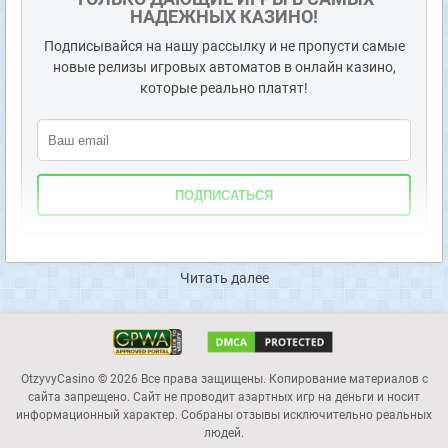
НАДЕЖНЫХ КАЗИНО!
Подписывайся на нашу рассылку и не пропусти самые
новые релизы игровых автоматов в онлайн казино,
которые реально платят!
👉 КАК ВЫБРАТЬ ЛИЦЕНЗИОННОЕ КАЗИНО
Читать далее
ОНЛАЙН С ПОМОЩЬЮ ПРОВЕРЕННОГО
РЕЙТИНГА?
Специальные рейтинги игорных заведений в интернете
OtzyvyCasino © 2026 Все права защищены. Копирование материалов с
помогают неопытным игрокам или тем, у кого абсолютно нет
сайта запрещено. Сайт не проводит азартных игр на деньги и носит
информационный характер. Собраны отзывы исключительно реальных
времени анализировать представителей сферы гемблинга
людей.
самостоятельно. Специальные подборки клубов упрощают