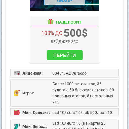
ОБЗОР
НА ДЕПОЗИТ
500$
100% ДО
ВЕЙДЖЕР 35X
ПЕРЕЙТИ
Лицензия:
8048/JAZ Curacao
Более 1000 автоматов, 36
рулеток, 50 блекджек столов, 80
Игры:
покерных столов, 8 настольных
игр
Мин. Депозит:
usd 10/ euro 10/ rub 500/ uah 10
usd 10/ euro 10 (на карты 25
Мин. Вывод: