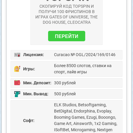
СКОПИРУЙ КОД TOPSPIN И
ПОЛУЧИ 100 ФРИСПИНОВ В
ИГРАХ GATES OF UNIVERSE, THE
DOG HOUSE, CLEOCATRA
ПЕРЕЙТИ
Лицензия:
Curacao № OGL/2024/169/0146
Более 8500 слотов, ставки на
Игры:
спорт, лайв игры
Мин. Депозит:
300 рублей
Мин. Вывод:
500 рублей
ELK Studios, Betsoftgaming,
BetDigital, Endorphina, Evoplay,
Booming Games, Ezugi, Booongo,
Софт:
Game Art, Ainsworth, 1x2 Gaming,
ISoftBet, Microgaming, Nextgen