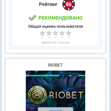
Рейтинг
86
РЕКОМЕНДОВАНО
Общая оценка пользователя
Рейтинг:
0
/5 -
0
голосов
RIOBET