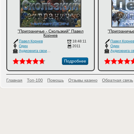
"Приграничье - Скользкий" Павел
"Приграничье
Корнев
Павел Корнев
18:48:11
Павел Корне
Один
2011
Один
Аудиокнига своими руками
Подробнее
Главная
Топ-100
Помощь
Отзывы казино
Обратная связь