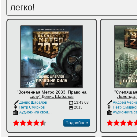
легко!
"Вселенная Метро 2033. Право на
"Слепящая
силу" Денис Шабалов
Леженда,
Денис Шабалов
13:43:03
Петр Смирнов
2013
Петр Смирно
Аудиокнига своими руками
Подробнее