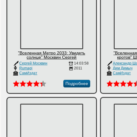
"Вселенная Метро 2033: Увидеть
"Вселенная
солнце" Москвин Сергей
кротов" 
Сергей Москвин
14:03:58
Rumagi
2011
Дим Димыч
СамИздат
СамИздат
Подробнее