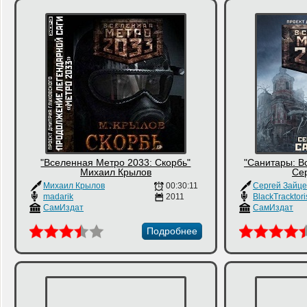
"Вселенная Метро 2033: Скорбь"
"Санитары: В
Михаил Крылов
Се
Михаил Крылов
00:30:11
Сергей Зайце
madarik
2011
BlackTracktori
СамИздат
СамИздат
Подробнее