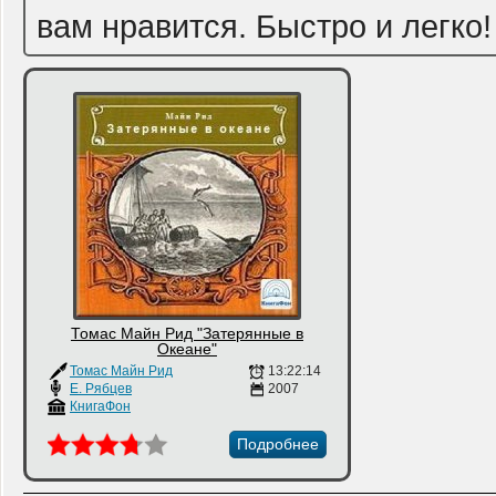
вам нравится. Быстро и легко!
Томас Майн Рид "Затерянные в
Океане"
Томас Майн Рид
13:22:14
Е. Рябцев
2007
КнигаФон
Подробнее