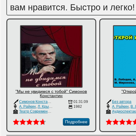
вам нравится. Быстро и легко!
"Мы не увидимся с тобой" Симонов
"Откро
Константин
Симонов Константин
01:31:09
Без автора
А. Райкин
,
Л. Крылова
,
М. Глузский
1982
А. Райкин
,
В. Ле
Театр Современник
Аудиоспектак
Подробнее