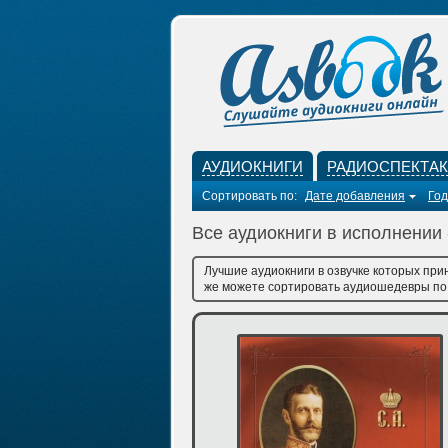
АУДИОКНИГИ
РАДИОСПЕКТА
Сортировать по:
Дате добавления
Год
Все аудиокниги в исполнении 
Лучшие аудиокниги в озвучке которых при
же можете сортировать аудиошедевры по д