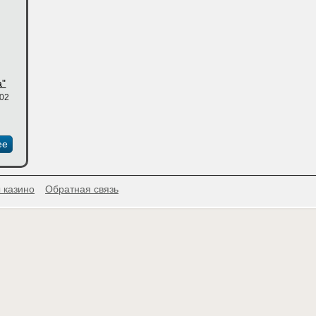
а"
:02
ее
 казино
Обратная связь