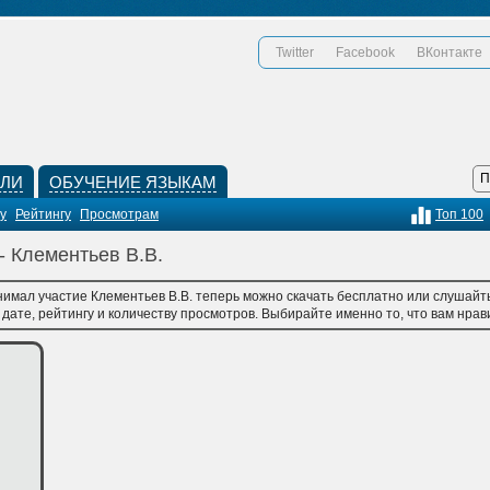
Twitter
Facebook
ВКонтакте
КЛИ
ОБУЧЕНИЕ ЯЗЫКАМ
у
Рейтингу
Просмотрам
Топ 100
- Клементьев В.В.
нимал участие Клементьев В.В. теперь можно скачать бесплатно или слушайть
ате, рейтингу и количеству просмотров. Выбирайте именно то, что вам нрави